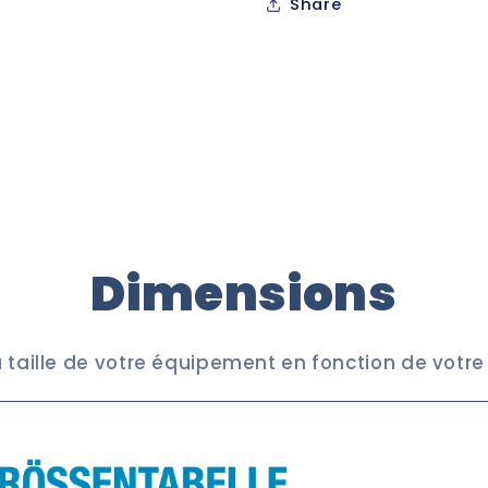
Share
Trilux
Trilux
-
-
(6850)
(6850)
Dimensions
a taille de votre équipement en fonction de votr