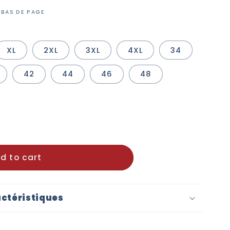
 BAS DE PAGE
XL
2XL
3XL
4XL
34
42
44
46
48
d to cart
ctéristiques