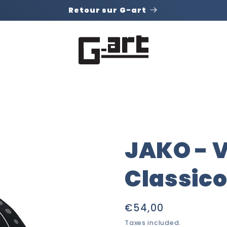
Retour sur G-art
JAKO - 
Classico
Regular
€54,00
price
Taxes included.