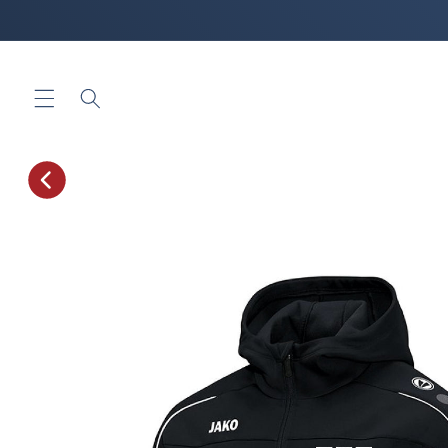
Skip to
content
Skip to
product
information