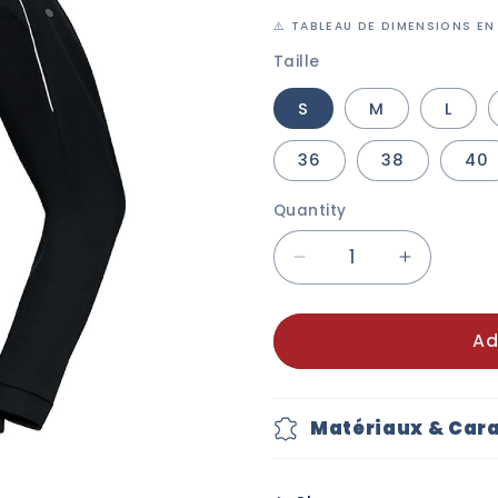
⚠️ TABLEAU DE DIMENSIONS EN
Taille
S
M
L
36
38
40
Quantity
Decrease
Increase
quantity
quantity
for
for
Ad
JAKO
JAKO
-
-
Veste
Veste
à
à
Matériaux & Cara
capuche
capuche
Classico
Classico
-
-