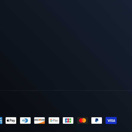
yment
thods