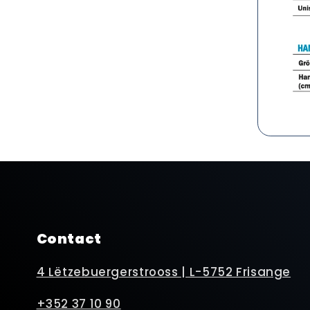
Contact
4 Lëtzebuergerstrooss | L-5752 Frisange
+352 37 10 90