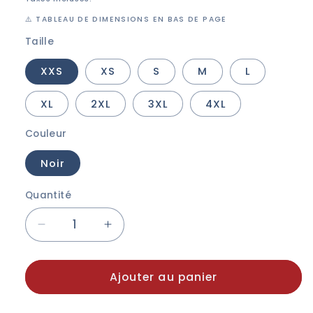
⚠️ TABLEAU DE DIMENSIONS EN BAS DE PAGE
Taille
XXS
XS
S
M
L
XL
2XL
3XL
4XL
Couleur
Noir
Quantité
Réduire
Augmenter
la
la
quantité
quantité
Ajouter au panier
de
de
Sweat-
Sweat-
Shirt
Shirt