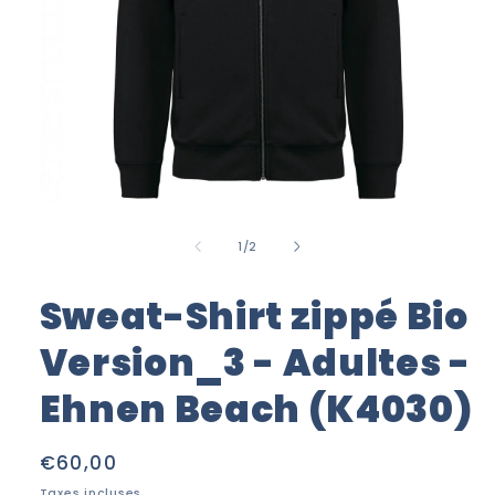
Ouvrir
le
média
de
1
/
2
1
dans
une
Sweat-Shirt zippé Bio
fenêtre
modale
Version_3 - Adultes -
Ehnen Beach (K4030)
Prix
€60,00
habituel
Taxes incluses.