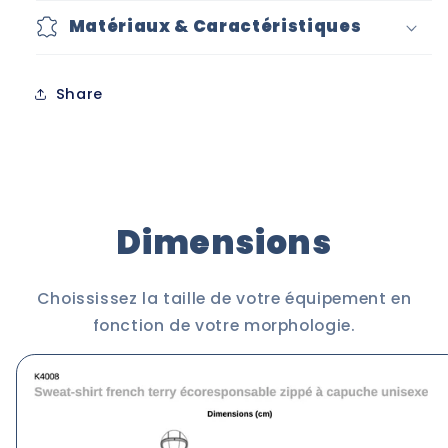
zippé
zippé
Matériaux & Caractéristiques
Bio
Bio
Version_3
Version_3
-
-
Share
Adultes
Adultes
-
-
Ehnen
Ehnen
Beach
Beach
(K4030)
(K4030)
Dimensions
Choississez la taille de votre équipement en
fonction de votre morphologie.