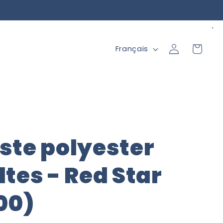
L
Connexion
Panier
Français
a
n
g
u
e
ste polyester
tes - Red Star
00)