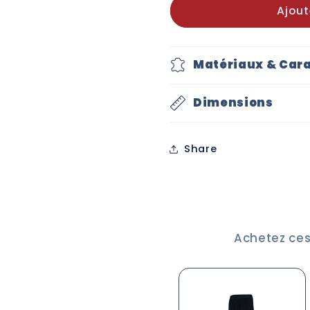
ONE
ONE
Ajout
Adultes
Adultes
-
-
Red
Red
Matériaux & Cara
Star
Star
Merl
Merl
(9300)
(9300)
Dimensions
Share
Achetez ces