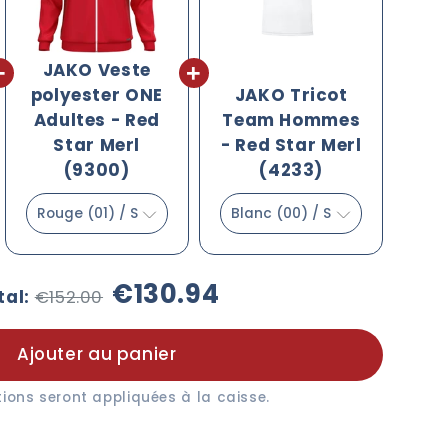
JAKO Veste
polyester ONE
JAKO Tricot
Adultes - Red
Team Hommes
Star Merl
- Red Star Merl
(9300)
(4233)
Original
Discounted
€130.94
tal:
€152.00
price
price
Ajouter au panier
tions seront appliquées à la caisse.