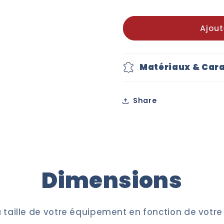
Power
Power
-
-
Ajout
Enfants
Enfants
-
-
HB
HB
Bieles
Bieles
Matériaux & Cara
(6365)
(6365)
Share
Dimensions
a taille de votre équipement en fonction de votr