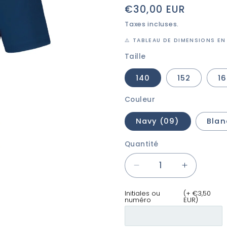
Prix
€30,00 EUR
habituel
Taxes incluses.
⚠️ TABLEAU DE DIMENSIONS EN
Taille
140
152
1
Couleur
Navy (09)
Blan
Quantité
Réduire
Augmente
la
la
quantité
quantité
Initiales ou
(+ €3,50
numéro
EUR)
de
de
JAKO
JAKO
Polo
Polo