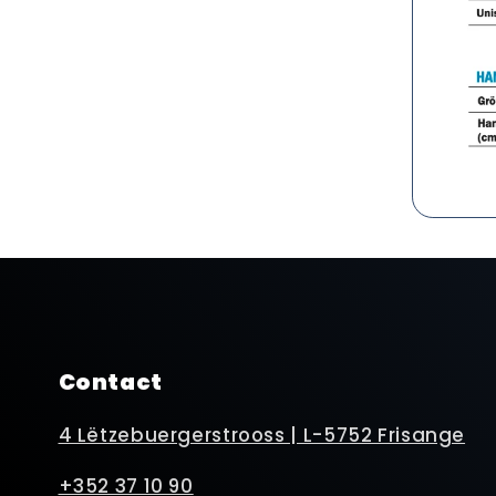
Contact
4 Lëtzebuergerstrooss | L-5752 Frisange
+352 37 10 90