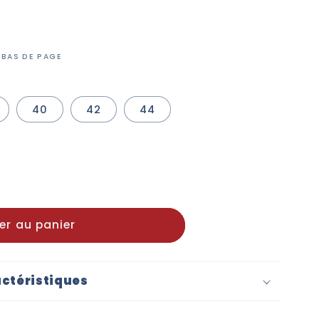
 BAS DE PAGE
40
42
44
r
er au panier
acke
ctéristiques