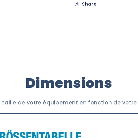
Share
(bestickt-
(bestickt-
6865-
6865-
08)
08)
Dimensions
a taille de votre équipement en fonction de votr