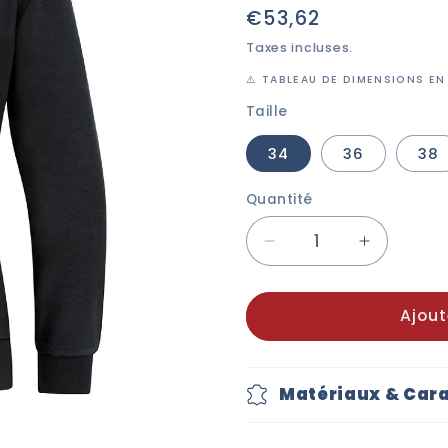
Prix
€53,62
habituel
Taxes incluses.
⚠️ TABLEAU DE DIMENSIONS EN
Taille
34
36
38
Quantité
Réduire
Augmente
la
la
quantité
quantité
Ajout
de
de
JAKO
JAKO
Kapzuenjacke
Kapzuenj
Base
Base
Matériaux & Cara
-
-
Damen
Damen
-
-