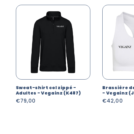
Sweat-shirt col zippé -
Brassière d
Adultes - Vegainz (K487)
- Vegainz (
Prix
€79,00
Prix
€42,00
habituel
habituel