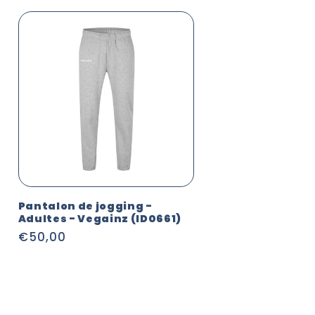
Pantalon de jogging -
Adultes - Vegainz (ID0661)
Prix
€50,00
habituel