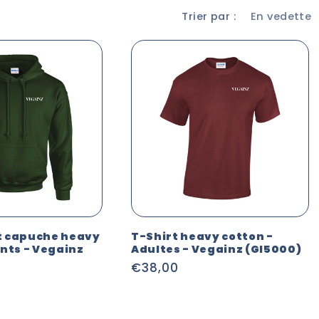
Trier par :
t capuche heavy
T-Shirt heavy cotton -
ants - Vegainz
Adultes - Vegainz (GI5000)
Prix
€38,00
habituel