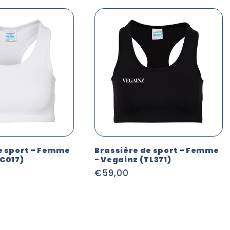
e sport - Femme
Brassière de sport - Femme
JC017)
- Vegainz (TL371)
Prix
€59,00
habituel