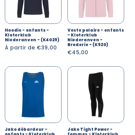
Hoodie - enfants -
Veste polaire - enfants
Kloterklub
- Kloterklub
Niederanven - (K4029)
Niederanven -
Broderie - (K920)
Prix
À partir de €39,00
Prix
€45,00
habituel
habituel
Jako débardeur -
Jako Tight Power -
enfants - Kloterklub
femmes - Kloterklub