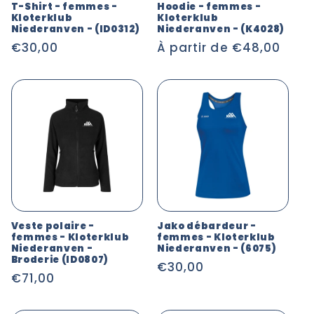
T-Shirt - femmes -
Hoodie - femmes -
Kloterklub
Kloterklub
Niederanven - (ID0312)
Niederanven - (K4028)
Prix
€30,00
Prix
À partir de €48,00
habituel
habituel
Veste polaire -
Jako débardeur -
femmes - Kloterklub
femmes - Kloterklub
Niederanven -
Niederanven - (6075)
Broderie (ID0807)
Prix
€30,00
Prix
€71,00
habituel
habituel