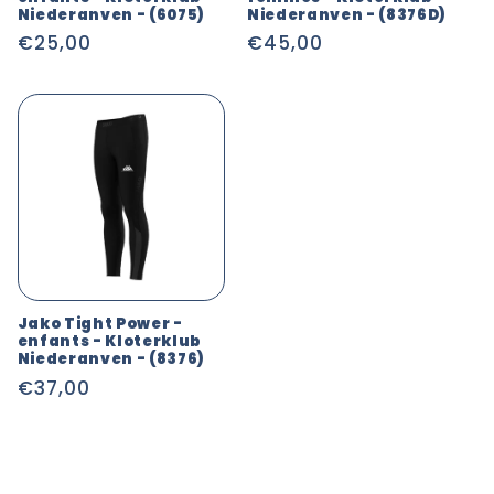
Niederanven - (6075)
Niederanven - (8376D)
Prix
€25,00
Prix
€45,00
habituel
habituel
Jako Tight Power -
enfants - Kloterklub
Niederanven - (8376)
Prix
€37,00
habituel