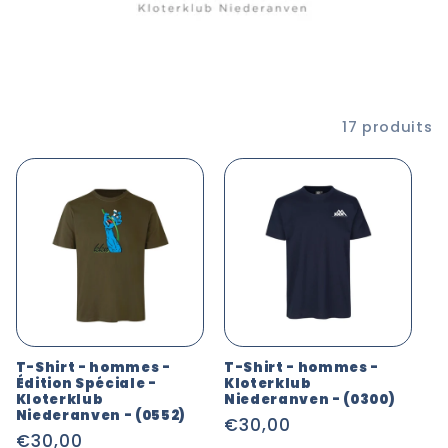
t
i
o
n
Filtrer et trier
17 produits
:
T-Shirt - hommes -
T-Shirt - hommes -
Édition Spéciale -
Kloterklub
Kloterklub
Niederanven - (0300)
Niederanven - (0552)
Prix
€30,00
Prix
€30,00