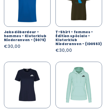
Jako débardeur -
T-Shirt - femmes -
hommes - Kloterklub
Édition spéciale -
Niederanven - (6075)
Kloterklub
Niederanven - (ID0553)
Prix
€30,00
Prix
€30,00
habituel
habituel