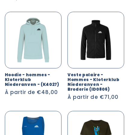
habituel
habituel
Hoodie - hommes -
Veste polaire -
Kloterklub
Hommes - Kloterklub
Niederanven - (K4027)
Niederanven -
Broderie (ID0806)
Prix
À partir de €48,00
Prix
À partir de €71,00
habituel
habituel