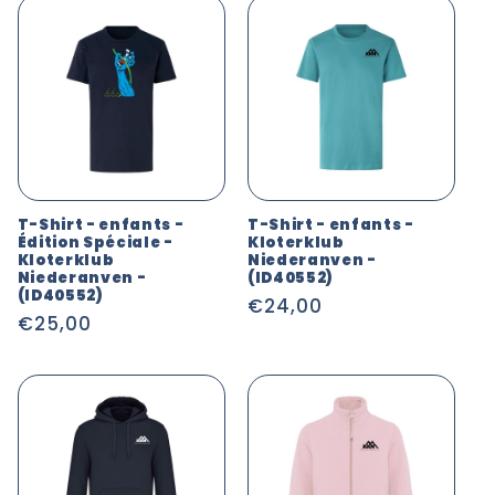
T-Shirt - enfants -
T-Shirt - enfants -
Édition Spéciale -
Kloterklub
Kloterklub
Niederanven -
Niederanven -
(ID40552)
(ID40552)
Prix
€24,00
Prix
€25,00
habituel
habituel